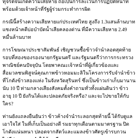
ทุจริตจนเกิดความเสียหาย ถือเป็นการละเว้นการปฏิบัติหน้าที่
พร้อมด้วยเจ้าหน้าที่รัฐผู้ร่วมกระทำการผิด
กรณีนี้สร้างความเสียหายแก่ประเทศไทย สูงถึง 1.3แสนล้านบาท
แซงหน้าคดีบ่อบำบัดน้ำเสียคลองด่าน ที่มีความเสียหาย 2.49
หมื่นล้านบาท
การโฆษณาประชาสัมพันธ์ เชิญชวนซื้อข้าวจำนำลอตสุดท้าย
รอบที่สองของรองนายกรัฐมนตรี และรัฐมนตรีว่าการกระทรวง
พาณิชย์คนปัจจุบัน โดยพาคณะเจ้าหน้าที่ผู้เกี่ยวข้องและ
สื่อมวลชนพิสูจน์คุณภาพข้าวหอมมะลิในโครงการรับจำนำข้าว
ที่โกดังข้าวสองแห่ง ในจังหวัดสุรินทร์ ซึ่งเป็นข้าวเก่าเก็บมานาน
นับ 10 ปี ท่ามกลางเสียงสังคมตั้งคำถามทั่วทั้งแผ่นดินว่า ข้าว
อายุ 10 ปี ยังกินได้และปลอดภัยจริงหรือ? และจะไปขายให้กับ
ใคร?
ท่านยังแถลงยืนยันว่า ข้าวค้างจำนำระลอกสุดท้ายนี้ ได้รับดูแล
เอาใจใส่ ในที่เก็บเป็นอย่างดี รมยาทุกเดือนตามมาตรฐาน ปิด
โกดังแน่นหนา ปลอดจากสัตว์และแมลงข้าวศัตรูเข้ารบกวน