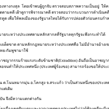
งทางกงสุล โดยเข้าพบผู้ถูกจับ ตรวจสอบสภาพความเป็นอยู่ ให้ค
ละติดตามคดี เฝ้าดูการพิจารณาคดี ตรวจสอบว่ากระบวนการดำเนิ
รทูต เพื่อให้พลเมืองของรัฐบาลไทยได้รับการปล่อยตัวก่อนคร
มายระหว่างประเทศตามหลักสากลที่รัฐบาลทุกรัฐจะพึงกระทำได้
างเด็ดขาด ตามหลักกฎหมายระหว่างประเทศคือ ไม่มีอำนาจอ้างเขต
ทย-กัมพูชามาใช้
าชญากรรมร้ายแรงระดับข้ามชาติ(Extradition) อันถือเป็นอาชญากรร
นทำให้ประเทศหนึ่ง (ประเทศผู้ร้องขอ) สามารถร้องขอให้ประเทศอื่
ต.โนนหมากมุ่น อ.โคกสูง จ.สระแก้ว ว่าเป็นส่วนหนึ่งของประเท
แต่เดิม
ุบัน จึงมีความแตกต่างกัน
งเรื่องเขตดินแดนและอาณาเขตของประเทศไม่ว่าผู้ฟ้องคดีจะมีเจตนา