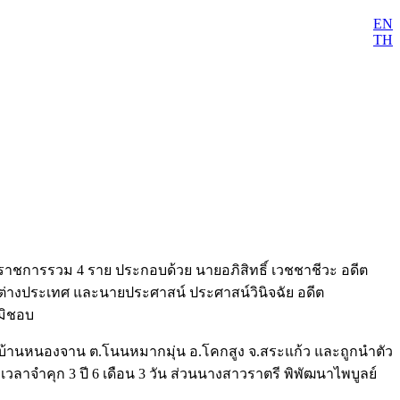
EN
TH
ราชการรวม 4 ราย ประกอบด้วย นายอภิสิทธิ์ เวชชาชีวะ อดีต
ต่างประเทศ และนายประศาสน์ ประศาสน์วินิจฉัย อดีต
มิชอบ
เวณบ้านหนองจาน ต.โนนหมากมุ่น อ.โคกสูง จ.สระแก้ว และถูกนำตัว
ลาจำคุก 3 ปี 6 เดือน 3 วัน ส่วนนางสาวราตรี พิพัฒนาไพบูลย์