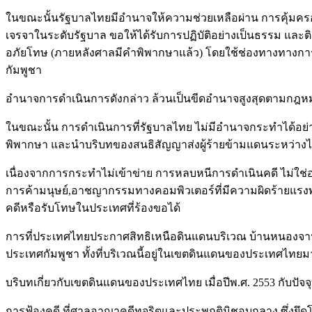
ในขณะนั้นรัฐบาลไทยมีอำนาจให้ความช่วยเหลือผ่าน การคุ้มครอ
เจรจาในระดับรัฐบาล ขอให้ได้รับการปฏิบัติอย่างเป็นธรรม แ
อภัยโทษ (ภายหลังศาลมีคำพิพากษาแล้ว) โดยใช้ช่องทางทางกา
กัมพูชา
อำนาจการดำเนินการดังกล่าว ล้วนเป็นขีดอำนาจสูงสุดตามกฎห
ในขณะนั้น การดำเนินการที่รัฐบาลไทย ไม่มีอำนาจกระทำได้อย่
พิพากษา และนำบริบทของสนธิสัญญาส่งผู้ร้ายข้ามแดนระหว่างไ
เนื่องจากการกระทำไม่เข้าข่าย การหลบหนีการดำเนินคดี ไม่ใช่อ
การค้ามนุษย์,อาชญากรรมทางคอมพิวเตอร์ที่มีความผิดร้ายแรงพอจ
คดีหรือรับโทษในประเทศที่ร้องขอได้
การที่ประเทศไทยประกาศสิทธิเหนือดินแดนบริเวณ บ้านหนองจาน 
ประเทศกัมพูชา ทั้งที่บริเวณนี้อยู่ในเขตดินแดนของประเทศไทยมา
บริบทเกี่ยวกับเขตดินแดนของประเทศไทย เมื่อปีพ.ศ. 2553 กับปัจจ
การฟ้องคดี ที่ศาลอาญาคดีทุจริตและประพฤติมิชอบกลาง ซึ่งยึดโย