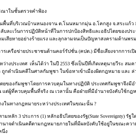
ารณาในชั้นตรวจคำฟ้อง
บันพื้นที่บริเวณบ้านหนองจาน ต.โนนหมากมุ่น อ.โคกสูง จ.สระแก้ว
้น กลับละเว้นการปฏิบัติหน้าที่ในการปกป้องสิทธิและอธิปไตยขอ
ับความเสียหายอย่างร้ายแรง และลุกลามจนเป็นปัญหาสงครามด้านพ
รเครือข่ายประชาชนต้านคอร์รัปชั่น (คปต.) มีชื่อเสียงจากการ
งประเทศ เห็นได้ว่า ในปี 2553 ซึ่งเป็นปีที่เกิดเหตุนายวีระ สม
ูชา ถูกดำเนินคดีในศาลกัมพูชา ในข้อหาเข้าเมืองผิดกฎหมาย และ 
ขตอธิปไตยของกัมพูชาโดยการควบคุมในทางปฏิบัติ ประเทศกัมพูชาจ
ต่ผู้ที่ควบคุมพื้นที่จริง ณ เวลานั้น คือฝ่ายที่มีอำนาจบังคับใช้ก
บ้างในทางกฎหมายระหว่างประเทศในขณะนั้น ?
ลัก 3 ประการ (1) หลักอธิปไตยของรัฐ(State Sovereignty) รัฐใ
นั้นมีอำนาจดำเนินคดีตามกฎหมายภายในที่มีผลบังคับใช้อยู่ในขณะค
นึ่ง