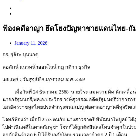
ฟ้องคดีอาญา ยึดโยงปัญหาชายแดนไทย-กัม
January 11, 2026
ดร. รุจิระ บุนนาค
คอลัมน์ แนวหน้าออนไลน์ กฎ กติกา ธุรกิจ
เผยแพร่ :
วันศุกร์ที่
9 มกราคม พ.ศ. 2569
เมื่อวันที่ 24 ธันวาคม 2568 นายวีระ สมความคิด นักเคลื่อนไ
นายกรัฐมนตรี,พล.อ.ประวิตร วงษ์สุวรรณ อดีตรัฐมนตรีว่าการ
เอกอัครราชทูตไทยประจำกรุงพนมเปญ ต่อศาลอาญาคดีทุจริตและ
โจทก์ฟ้องว่า เมื่อปี 2553 ตนกับ นางสาวราตรี พิพัฒนาไพบูลย์
ไปดำเนินคดีในศาลกัมพูชา โจทก์ได้ถูกตัดสินลงโทษจำคุกในประเทศ
ถูกตัดสินจำคุก 6 ปี ได้รับอภัยโทษ รวมเวลาจำคุก 2 ปี 1 เดือน