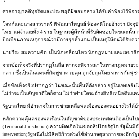
ศาลอาญาคดีทุจริตและประพฤติมิชอบกลาง ได้รับคำฟ้องไว้พิจ
โจทก์และนางสาวราตรี พิพัฒนาไพบูลย์ ฟ้องคดีโดยอ้างว่า ปัจจุ
ไทย แต่จำเลยทั้ง 4 ราย ในฐานะผู้มีหน้าที่รับผิดชอบในขณะนั
บิดเบือนภาพเหตุการณ์ว่ามีการรุกล้ำแดน เป็นเหตุให้ตนได้ร
นายวีระ สมความคิด เป็นนักเคลื่อนไหว นักกฎหมายและเลขาธิกา
จากข้อเท็จจริงที่ปรากฏในสื่อ หากจะพิจารณาในทางกฎหมายระหว่า
กล่าว ซึ่งเป็นดินแดนที่กัมพูชาควบคุม ถูกจับกุมโดย ทหารกัมพ
เมื่อข้อเท็จจริงปรากฏว่า ในขณะนั้นพื้นที่ดังกล่าว อยู่ในเ
ไม่ว่าจะเป็นสัญชาติใดก็ตาม ไม่ว่าฝ่ายใดจะอ้างสิทธิเหนือดินแดน แ
รัฐบาลไทย มีอำนาจในการช่วยเหลือพลเมืองของตนอย่างไรได้
หลักความคุ้มครองพลเรือนในสัญชาติของประเทศตนต้องเป็นไปตามห
(Territorial Jurisdiction) ความผิดเกิดในเขตอธิปไตยรัฐใด รัฐ
intervention)รัฐหนึ่งไม่มีสิทธิก้าวล่วงใช้อำนาจตุลาการของอีกรัฐห