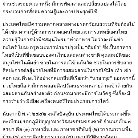
ผ่านช่วงระยะเวลาหนึ่ง มีการพัฒนาและเปลี่ยนแปลงได้โดย
กระบวนการสั่งสมความรู้และการประยุกต์ใช้
ประเทศไทยมีความหลากหลายทางมรดกวัฒนธรรมที่จับต้องไม่
ได้ เช่น ความรู้ด้านการนวดแผนไทยและการแพทย์แผนไทย
ความรู้ในการนำพืชสมุนไพรมาทำอาหาร ไม่ว่าจะเป็นข่า
ตะไคร้ ใบมะกรูด มะนาวนำมาปรุงเป็น “ต้มยำ” ซึ่งเป็นอาหาร
ไทยที่เป็นที่ชื่นชอบของคนไทยและคนต่างชาติ คุณสมบัติของ
สมุนไพรในต้มยำ ช่วยในการลดไข้ แก้หวัด ช่วยในการขับถ่าย
ศิลปะการต่อสู้มวยไทยที่มีการผสมผสานในการใช้มือ เท้า เข่า
ศอก และศีรษะได้อย่างกลมกลืนที่เรียกว่า “นวอาวุธ” นอกจากนี้
มวยไทยถือว่ามีการหลอมศิลปวัฒนธรรมหลายด้านเข้าด้วยกัน
ผสมผสานกันอย่างลงตัว ก่อนชกมวยจะมีการไหว้ครู ซึ่งก็จะมี
การร่ายรำ มีเสียงเครื่องดนตรีไทยประกอบการไหว้
นับจากปี พ.ศ. ๒๕๔๒ จนถึงปัจจุบัน ประเทศไทยได้ประกาศขึ้น
ทะเบียนมรดกภูมิปัญญาทางวัฒนธรรมของชาติ จำแนกเป็น ๗
สาขา คือ (๑) ภาษาถิ่น และภาษาชาติพันธุ์ (๒) วรรณกรรมพื้น
บ้าน (๓) สาขาศิลปะการแสดง (๔) แนวปฏิบัติทางสังคม