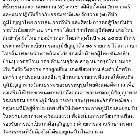
พิธีกรรมและงานเทศกาล (๕) งานช่างฝีมือดั้งเดิม (๖) ความรู้
และแนวปฏิบัติเกี่ยวกับธรรมชาติและจักรวาล (๗) กีฬา
ภูมิปัญญาไทย การเล่น การกีฬา และศิลปะการต่อสู้ป้องกันตัว
รวมไม่น้อยกว่า ๘๐ รายการ ได้แก่ ว่าวไทย ฤษีดัดตน มวยไทย
ต้มยำกุ้ง ผัดไทย ก่องข้าวดอก โดยล่าสุดในปี พ.ศ. ๒๕๕๕ มีการ
ประกาศขึ้นทะเบียนมรดกภูมิปัญญาถึง ๗๐ รายการ ได้แก่ ภาษา
ไทยถิ่น เพลงหน้าพาทย์ มะโย่ง รองเง็ง ผ้าทอผู้ไทย ขันลงหิน
บ้านบุ บาตรบ้านบาตร ตำนานอุรังค-ธาตุ หมากรุกไทย หมาก
เกิน วิ่งวัว วิ่งควาย การผูกเสี่ยง แกงเขียวหวาน ส้มตำ น้ำพริก
ปลาร้า ลูกประคบ และอื่น ๆ อีกหลายรายการที่แสดงให้เห็นถึง
ภูมิปัญญาทางวัฒนธรรมของบรรพบุรุษไทยตั้งแต่อดีตกาล เพื่อ
ส่งเสริมให้ประชาชนตระหนักถึงคุณค่าของมรดกภูมิปัญญาทาง
วัฒนธรรม ยกย่องภูมิปัญญาของบรรพบุรุษและอัตลักษณ์ของ
กลุ่มชนที่มีอยู่ทั่วประเทศ เพื่อให้เกิดความภาคภูมิใจและยอมรับ
ในความแตกต่างทางวัฒนธรรม ทั้งยังเป็นการเตรียมการเพื่อน
รองรับการเข้าเป็นภาคีอนุสัญญาว่าด้วยการสงวนรักษามรดก
วัฒนธรรมที่จับต้องไมได้ของยูเนสโกในอนาคต