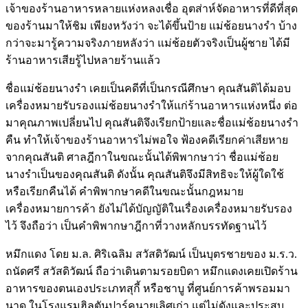
เจ้าของร้านอาหารหลายแห่งหลงเชื่อ อุตส่าห์จัดอาหารที่ดีที่สุด
ของร้านมาให้ชิม เพียงหวังว่า จะได้ขึ้นป้าย แม่ช้อยนางรำ บ้าง
กว่าจะมารู้ความจริงภายหลังว่า แม่ช้อยตัวจริงเป็นผู้ชาย ได้มี
ร้านอาหารเสียรู้ไปหลายร้านแล้ว
ชื่อแม่ช้อยนางรำ เคยเป็นคดีที่เป็นกรณีศึกษา คุณสันติได้มอบ
เครื่องหมายรับรองแม่ช้อยนางรำให้แก่ร้านอาหารแห่งหนึ่ง ต่อ
มาคุณภาพเปลี่ยนไป คุณสันติจึงเรียกป้ายและชื่อแม่ช้อยนางรำ
คืน ทำให้เจ้าของร้านอาหารไม่พอใจ ฟ้องคดีเรียกค่าเสียหาย
จากคุณสันติ ศาลฎีกาในขณะนั้นได้พิพากษาว่า ชื่อแม่ช้อย
นางรำเป็นของคุณสันติ ดังนั้น คุณสันติจึงมีสิทธิจะให้ผู้ใดใช้
หรือเรียกคืนได้ คำพิพากษาคดีในขณะนั้นกฎหมาย
เครื่องหมายการค้า ยังไม่ได้บัญญัติในเรื่องเครื่องหมายรับรอง
ไว้ จึงถือว่า เป็นคำพิพากษาฎีกาที่วางหลักบรรทัดฐานไว้
หมึกแดง โดย ม.ล. ศิริเฉลิม สวัสดิวัฒน์ เป็นบุตรชายของ ม.ร.ว.
ถนัดศรี สวัสดิวัฒน์ ถือว่าเดินตามรอยบิดา หมึกแดงเคยเปิดร้าน
อาหารของตนเองประเภทสุกี้ หรือชาบู ที่ศูนย์การค้าพรอมมา
นาด ในโรงแรมฮิลตันปาร์คนายเลิศเก่า แต่ไม่ดังและประสบ