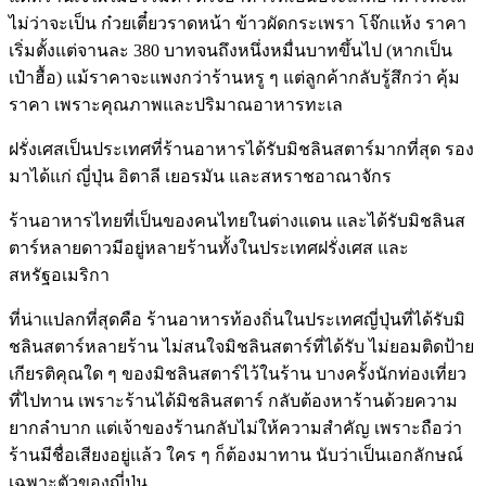
ไม่ว่าจะเป็น ก๋วยเตี๋ยวราดหน้า ข้าวผัดกระเพรา โจ๊กแห้ง ราคา
เริ่มตั้งแต่จานละ 380 บาทจนถึงหนึ่งหมื่นบาทขึ้นไป (หากเป็น
เป๋าฮื้อ) แม้ราคาจะแพงกว่าร้านหรู ๆ แต่ลูกค้ากลับรู้สึกว่า คุ้ม
ราคา เพราะคุณภาพและปริมาณอาหารทะเล
ฝรั่งเศสเป็นประเทศที่ร้านอาหารได้รับมิชลินสตาร์มากที่สุด รอง
มาได้แก่ ญี่ปุ่น อิตาลี เยอรมัน และสหราชอาณาจักร
ร้านอาหารไทยที่เป็นของคนไทยในต่างแดน และได้รับมิชลินส
ตาร์หลายดาวมีอยู่หลายร้านทั้งในประเทศฝรั่งเศส และ
สหรัฐอเมริกา
ที่น่าแปลกที่สุดคือ ร้านอาหารท้องถิ่นในประเทศญี่ปุ่นที่ได้รับมิ
ชลินสตาร์หลายร้าน ไม่สนใจมิชลินสตาร์ที่ได้รับ ไม่ยอมติดป้าย
เกียรติคุณใด ๆ ของมิชลินสตาร์ไว้ในร้าน บางครั้งนักท่องเที่ยว
ที่ไปทาน เพราะร้านได้มิชลินสตาร์ กลับต้องหาร้านด้วยความ
ยากลำบาก แต่เจ้าของร้านกลับไม่ให้ความสำคัญ เพราะถือว่า
ร้านมีชื่อเสียงอยู่แล้ว ใคร ๆ ก็ต้องมาทาน นับว่าเป็นเอกลักษณ์
เฉพาะตัวของญี่ปุ่น