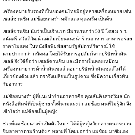
เครื่องหมายรับรองที่เป็นของคนไทยมีอยู่หลายเครื่องหมาย เช่น
เชลล์ชวนชิม แม่ช้อยนางรำ หมึกแดง คุณหรีด เป็นต้น
เชลล์ชวนชิม นับว่าเป็นเจ้าแรก มีมานานกว่า 50 ปี โดย ม.ร.ว.
ถนัดศรี สวัสดิวัฒน์ แต่เดิมเขียนแนะนำร้านอาหาร อาหารอร่อย
ราคาไม่แพง ในหนังสือพิมพ์สยามรัฐสัปดาห์วิจารณ์ ใช้
นามปากกาว่า ถนัดศอ โดยได้รับการอุปถัมภ์จากบริษัทน้ำมัน
เชลล์ จึงใช้ชื่อว่า เชลล์ชวนชิม และมีตราเป็นหอยเหมือน
เครื่องหมายการค้าน้ำมันเชลล์ ต่อมาบริษัทน้ำมันเชลล์ไม่ได้
เกี่ยวข้องด้วยแล้ว ตราจึงเปลี่ยนเป็นรูปชาม ซึ่งมีความเกี่ยวพัน
กับอาหาร
แม่ช้อยนางรำ ผู้ที่แนะนำร้านอาหารคือ คุณสันติ เศวตวิมล นัก
หนังสือพิมพ์ที่เป็นผู้ชาย ทั้งที่นามแฝงว่า แม่ช้อย คนที่ไม่รู้จัก จึง
เข้าใจว่า แม่ช้อยเป็นผู้หญิง
ช่วงที่แม่ช้อยนางรำเปิดตัวใหม่ ๆ ได้มีผู้หญิงวัยกลางคนตระเวน
ชิมอาหารตามร้านดัง ๆ หลายที่ โดยบอกว่า แม่ช้อย มาชิมเอง