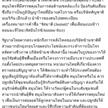
สกัดจากเปลือกมังคุด น้ำที่สกัดได้จากเปลือกมังคุดถือว่าเป็นยา
สมุนไพรที่มีสรรพคุณในการต่อต้านเซลล์มะเร็ง ป้องกันตับเสื่อม
ซึ่งถือว่าเป็นภูมิปัญญาไทยที่มีมาแต่โบราณ หรือบริษัทสัญชาติ
อเมริกัน (อีกแล้ว) นำข้าวของตนไปจดทะเบียน
เครื่องหมายการค้าชื่อ “จัสมาติ (Jasmati)” เพื่อเลียนแบบข้าว
หอมมะลิไทย (จัสมินไรซ์/Jasmine Rice)
รัฐบาลไทยควรตระหนักถึงการหลั่งไหลของบริษัทข้ามชาติที่
ส่วนมากมักมุ่งกอบโกยผลประโยชน์และกระทำการเป็นโจร
สลัดทางชีวภาพ บริษัทข้ามชาติเหล่านี้อาจแฝงในรูปของการให้
ทุนวิจัยพันธุ์พืชพื้นเมืองหรือโครงการร่วมมือระหว่างประเทศที่
ก่อตั้งโดยประเทศอุตสาหกรรม หน่วยงานไทยที่เกี่ยวข้องควร
ตรวจสอบสัญญาต่าง ๆ ให้ชัดเจนว่า จะทำให้ประเทศไทยต้อง
สูญเสียภูมิปัญญาท้องถิ่นที่ได้จากพันธุ์พืช สมุนไพรหรือไม่ ควร
ปลูกฝังให้ชุมชนท้องถิ่นรู้จักกับทรัพย์สินทางปัญญา ส่งเสริมให้
อนุรักษ์พันธุ์พืช สมุนไพร ให้รางวัลแก่ผู้คนในระดับชุมชนที่
สามารถนำพันธุ์พืช สมุนไพรมาสังเคราะห์ให้เกิดสรรพคุณใหม่
ๆ เพื่อเป็นการต่อยอดให้ลูกหลานไทยในอนาคต และปลูกฝังให้
เยาวชนรุ่นใหม่รู้คุณค่าและรู้สึกถึงความสำคัญที่ต้องสงวน