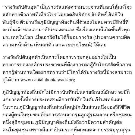
“รางวัลกัปตันฮุค” เป็นรางวัลแห่งความประจานที่มอบให้แก่โจร
สลัดทางชีวภาพที่เที่ยวไปขโมยจดสิทธิบัตร ลิขสิทธิ์ สิทธิใน
พันธุ์พืช ตัวยาหรือภูมิปัญญาท้องถิ่นที่ตัวเองไม่สมควรมีสิทธิ์ที่
จะเป็นเจ้าของเอามาเป็นของตนเอง ซึ่งเรื่องแบบนี้เกิดขึ้นทั่วทุก
ประเทศในโลก เมื่อเอาผิดไม่ได้ก็มอบรางวัล (ประจานความผิด
ความหน้าด้าน เห็นแก่ตัว ฉกฉวยประโยชน์) ให้เลย
รางวัลกัปตันฮุคดำเนินการโดยการรวมกลุ่มอย่างไม่เป็น
ทางการขององค์กรประชาชนที่ต้องการต่อสู้กับโจรสลัดชีวภาพ
หากผู้อ่านท่านใดอยากทราบว่ามีใครได้รับรางวัลนี้บ้างสามารถ
ดูได้จาก www.captainhookawads.org
ภูมิปัญญาท้องถิ่นมักไม่มีการบันทึกเป็นลายลักษณ์อักษร จะมีก็
แต่บางครั้งที่บางประเทศจะมีการบันทึกในคัมภีร์แพทย์แผน
โบราณ ภูมิปัญญาท้องถิ่นส่วนใหญ่มักเป็นส่วนหนึ่งของวิถีชีวิต
ของผู้คนในชุมชน เป็นการสอนจากรุ่นลูกสู่รุ่นหลาน หรือชุมชน
หนึ่งสู่อีกชุมชน ภูมิปัญญาท้องถิ่นยังถือว่ามีความสำคัญต่อ
คนในชุมชน เพราะถือว่าเป็นมรดกที่ตกทอดจากบรรพบุรุษสู่รุ่น