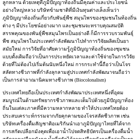
ลูกหลาน ด้วยเหตุที่ภูมิปัญญาท้องถิ่นมีคุณค่าและประโยชน์
อย่างใหญ่หลวง บริษัทข้ามชาติที่มีเงินทุนต่างเล็งเห็นว่า
ภูมิปัญญาท้องถิ่นเกี่ยวกับพันธุ์พืช สมุนไพรของชุมชนในท้องถิ่น
ต่าง ๆ มีประโยชน์อย่างมาก และชุมชนจะทราบคุณสมบัติ
สรรพคุณของพันธุ์พืชสมุนไพรเป็นอย่างดี ก็มีการรวบรวมพันธุ์
พืช สมุนไพรในประเทศกำลังพัฒนาไปทำการวิจัยผลิตเป็นยา
สมัยใหม่ การวิจัยที่อาศัยความรู้ภูมิปัญญาท้องถิ่นของชุมชน
แบบดั้งเดิมถือว่าเป็นการประหยัดเวลาและค่าใช้จ่ายในการวิจัย
ด้วยที่ไม่ต้องไปเริ่มต้นนับหนึ่งใหม่ การกระทำนี้ถือว่าเป็นโจร
สลัดทางชีวภาพที่กำลังลุกลามสู่ประเทศกำลังพัฒนาจนถือว่า
เป็นการล่าอาณานิคมทางชีวภาพ (Biocolonalism)
ประเทศไทยถือเป็นประเทศกำลังพัฒนาประเทศหนึ่งที่อุดม
สมบูรณ์ในด้านทรัพยากรชีวภาพและเต็มไปด้วยภูมิปัญญาท้อง
ถิ่นในแต่ละภาคที่มีความหลากหลาย ทำให้ประเทศไทยต้อง
ประสบเคราะห์กรรมจากภัยคุกคามของโจรสลัดชีวภาพ เช่น
บริษัทเครื่องดื่มสัญชาติอเมริกันนำเอาภูมิปัญญาไทยที่ได้จาก
การสกัดเปลือกมังคุดเพื่อเอาน้ำไปจดสิทธิบัตรเป็นเครื่องดื่มน้ำ