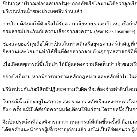
ขีปนาวุธ บริเวณช่องแคบฮอร์มุซ กองทัพเรือโอมานได้ช่วยลูกเรือไทย
บริเวณน่านน้ำของประเทศอิหร่านแล้ว
การโจมตีส่งผลให้ตัวเรือได้รับความเสียหาย ขณะเกิดเหตุ เรือกำล
กรมธรรม์ประกันภัยความเสี่ยงจากสงคราม (War Risk Insurance
ช่องแคบฮอร์มุซถือได้ว่าเป็นเส้นทางเดินเรือยุทธศาสตร์สำคัญที่
อิหร่านและโอมานทำให้พื้นที่ดังกล่าวกลายเป็นจุดยุทธศาสตร์ท
เมื่อเกิดเหตุการณ์ขึ้นใหม่ๆ ได้มีผู้แสดงความคิดเห็นว่า เจ้า
อย่างไรก็ตาม หากพิจารณาตามหลักกฎหมายและหลักทั่วไป ในเรื่
บริษัทประกันภัยมีสิทธิปฏิเสธความรับผิด ที่จะต้องจ่ายค่าสินไหม
ในกรณีนี้ แม้จะอยู่ในสภาวะ สงคราม กองทัพเรือแห่งประเทศไทย 
ถึง 4 ครั้ง แม้มิได้ส่งข้อความแจ้งเตือนให้แก่รายใดรายหนึ่งเป็น
จึงเป็นประเด็นที่ต้องพิจารณาว่า เหตุการณ์ที่เกิดขึ้นครั้งนี้ ถ
ได้ขอคำแนะนำจากผู้เชี่ยวชาญก่อนแล้ว แต่ไม่เป็นที่ชัดเจนว่า ผู