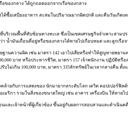
อยู่บนเรือของกลาง ได้ถูกถอดออกจากเรือของกลาง
ของกลางได้ซื้อเสบียงอาหาร สะสมในปริมาณมากผิดปกติ และคืนวันเกิดเ
ำ ที่บริเวณพื้นที่ทับซ้อนทางทะเล ซึ่งเป็นเขตเศรษฐกิจจำเพาะสาม
บว่า น้ำมันเถื่อนที่อยู่หรือของกลางได้หายไปเกือบหมด และลูกเรื
านความผิด เช่น มาตรา 142 เอาไปเสียหรือทำให้สูญหายพยานหลักฐ
00,000 บาท หรือประหารชีวิต, มาตรา 157 เจ้าพนักงาน ปฏิบัติหรือละ
รับไม่เกิน 100,000 บาท, มาตรา 335ลักทรัพย์ในเวลากลางคืน ตั้งแต่
างคล้ายกับการแสดงของ นักมายากลระดับโลก เดวิด คอปเปอร์ฟิลด์ที่ไ
หรัฐอเมริกา รวมในสิ่งของขนาดใหญ่ เช่น อาคาร เครื่องบิน ให้หาย
อนและเจ้าหน้าที่ผู้เกี่ยวข้อง ขึ้นอยู่กับผลการสอบสวนและดำเนินคด