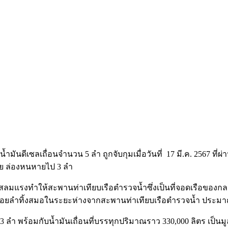
น้ำมันดีเซลเถื่อนจำนวน 5 ลำ ถูกจับกุมเมื่อวันที่ 17 มี.ค. 2567 ที
ทย ล่องหนหายไป 3 ลำ
บ มีกระแสลมแรงทำให้สะพานท่าเทียบเรือตำรวจน้ำซึ่งเป็นที่จอดเรือขอ
ือ ออกลอยลำทิ้งสมอในระยะห่างจากสะพานท่าเทียบเรือตำรวจน้ำ ปร
3 ลำ พร้อมกับน้ำมันเถื่อนที่บรรทุกปริมาณราว 330,000 ลิตร เป