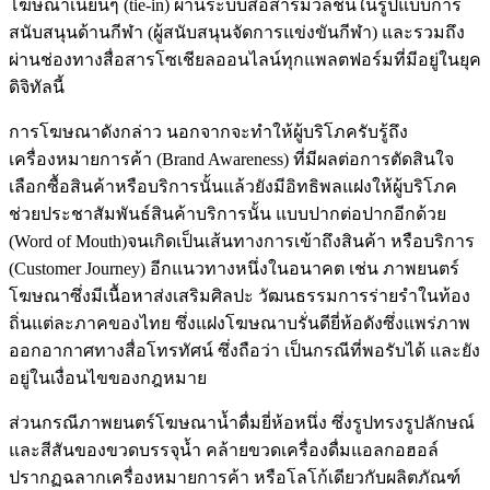
โฆษณาเนียนๆ (tie-in) ผ่านระบบสื่อสารมวลชนในรูปแบบการ
สนับสนุนด้านกีฬา (ผู้สนับสนุนจัดการแข่งขันกีฬา) และรวมถึง
ผ่านช่องทางสื่อสารโซเชียลออนไลน์ทุกแพลตฟอร์มที่มีอยู่ในยุค
ดิจิทัลนี้
การโฆษณาดังกล่าว นอกจากจะทำให้ผู้บริโภครับรู้ถึง
เครื่องหมายการค้า (Brand Awareness) ที่มีผลต่อการตัดสินใจ
เลือกซื้อสินค้าหรือบริการนั้นแล้วยังมีอิทธิพลแฝงให้ผู้บริโภค
ช่วยประชาสัมพันธ์สินค้าบริการนั้น แบบปากต่อปากอีกด้วย
(Word of Mouth)จนเกิดเป็นเส้นทางการเข้าถึงสินค้า หรือบริการ
(Customer Journey) อีกแนวทางหนึ่งในอนาคต เช่น ภาพยนตร์
โฆษณาซึ่งมีเนื้อหาส่งเสริมศิลปะ วัฒนธรรมการร่ายรำในท้อง
ถิ่นแต่ละภาคของไทย ซึ่งแฝงโฆษณาบรั่นดียี่ห้อดังซึ่งแพร่ภาพ
ออกอากาศทางสื่อโทรทัศน์ ซึ่งถือว่า เป็นกรณีที่พอรับได้ และยัง
อยู่ในเงื่อนไขของกฎหมาย
ส่วนกรณีภาพยนตร์โฆษณาน้ำดื่มยี่ห้อหนึ่ง ซึ่งรูปทรงรูปลักษณ์
และสีสันของขวดบรรจุน้ำ คล้ายขวดเครื่องดื่มแอลกอฮอล์
ปรากฏฉลากเครื่องหมายการค้า หรือโลโก้เดียวกับผลิตภัณฑ์