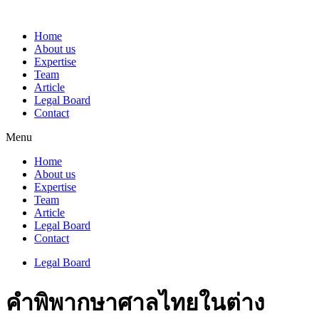
Home
About us
Expertise
Team
Article
Legal Board
Contact
Menu
Home
About us
Expertise
Team
Article
Legal Board
Contact
Legal Board
คำพิพากษาศาลไทยในต่าง