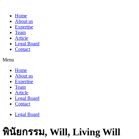
Home
About us
Expertise
Team
Article
Legal Board
Contact
Menu
Home
About us
Expertise
Team
Article
Legal Board
Contact
Legal Board
พินัยกรรม, Will, Living Will