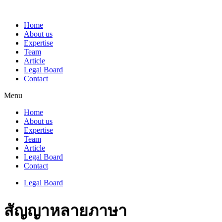
Home
About us
Expertise
Team
Article
Legal Board
Contact
Menu
Home
About us
Expertise
Team
Article
Legal Board
Contact
Legal Board
สัญญาหลายภาษา