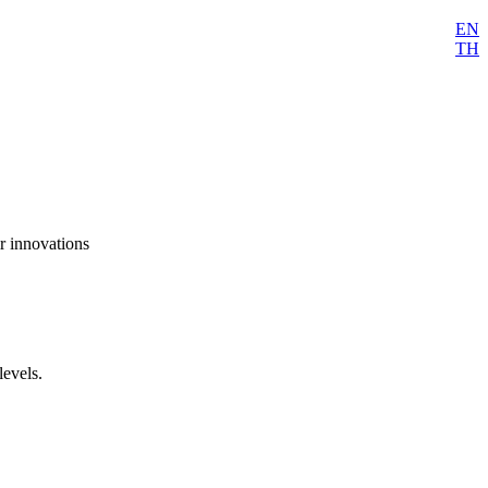
EN
TH
ir innovations
levels.