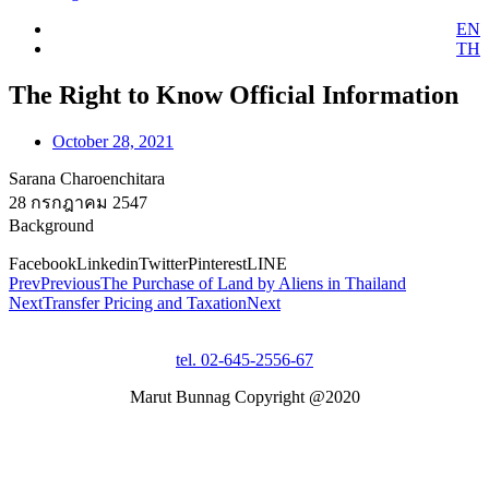
EN
TH
The Right to Know Official Information
October 28, 2021
Sarana Charoenchitara
28 กรกฎาคม 2547
Background
Facebook
Linkedin
Twitter
Pinterest
LINE
Prev
Previous
The Purchase of Land by Aliens in Thailand
Next
Transfer Pricing and Taxation
Next
tel. 02-645-2556-67
Marut Bunnag Copyright @2020