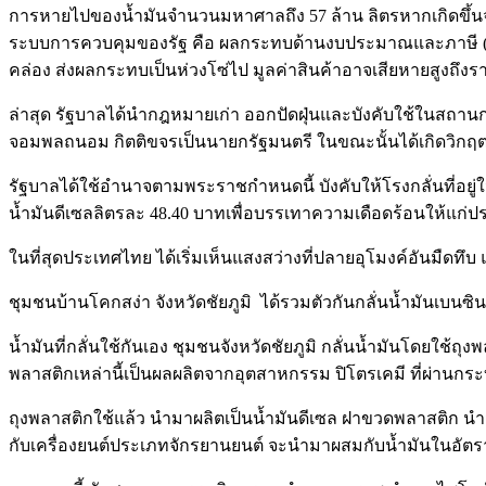
การหายไปของน้ำมันจำนวนมหาศาลถึง 57 ล้าน ลิตรหากเกิดขึ้นจร
ระบบการควบคุมของรัฐ คือ ผลกระทบด้านงบประมาณและภาษี (Rev
คล่อง ส่งผลกระทบเป็นห่วงโซ่ไป มูลค่าสินค้าอาจเสียหายสูงถึงรา
ล่าสุด รัฐบาลได้นำกฎหมายเก่า ออกปัดฝุ่นและบังคับใช้ในสถานก
จอมพลถนอม กิตติขจรเป็นนายกรัฐมนตรี ในขณะนั้นได้เกิดวิกฤตน
รัฐบาลได้ใช้อำนาจตามพระราชกำหนดนี้ บังคับให้โรงกลั่นที่อย
น้ำมันดีเซลลิตรละ 48.40 บาทเพื่อบรรเทาความเดือดร้อนให้แก่
ในที่สุดประเทศไทย ได้เริ่มเห็นแสงสว่างที่ปลายอุโมงค์อันมืดทึบ 
ชุมชนบ้านโคกสง่า จังหวัดชัยภูมิ ได้รวมตัวกันกลั่นน้ำมันเบ
น้ำมันที่กลั่นใช้กันเอง ชุมชนจังหวัดชัยภูมิ กลั่นน้ำมันโดยใ
พลาสติกเหล่านี้เป็นผลผลิตจากอุตสาหกรรม ปิโตรเคมี ที่ผ่านกร
ถุงพลาสติกใช้แล้ว นำมาผลิตเป็นน้ำมันดีเซล ฝาขวดพลาสติก นำมาผ
กับเครื่องยนต์ประเภทจักรยานยนต์ จะนำมาผสมกับน้ำมันในอัตรา