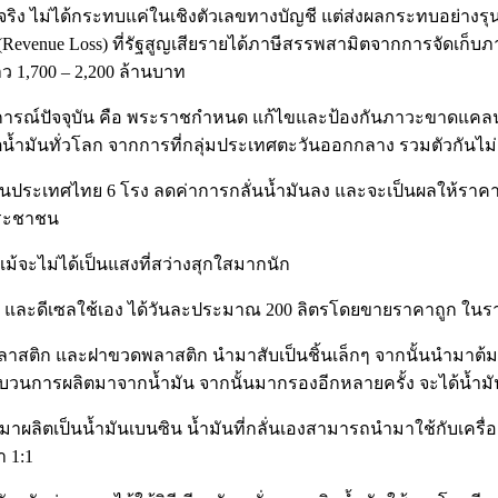
ิง ไม่ได้กระทบแค่ในเชิงตัวเลขทางบัญชี แต่ส่งผลกระทบอย่างรุ
enue Loss) ที่รัฐสูญเสียรายได้ภาษีสรรพสามิตจากการจัดเก็บภ
ว 1,700 – 2,200 ล้านบาท
ารณ์ปัจจุบัน คือ พระราชกำหนด แก้ไขและป้องกันภาวะขาดแคลนน้ำมั
้ำมันทั่วโลก จากการที่กลุ่มประเทศตะวันออกกลาง รวมตัวกันไม่
ู่ในประเทศไทย 6 โรง ลดค่าการกลั่นน้ำมันลง และจะเป็นผลให้ราค
ประชาชน
แม้จะไม่ได้เป็นแสงที่สว่างสุกใสมากนัก
นซิน และดีเซลใช้เอง ได้วันละประมาณ 200 ลิตรโดยขายราคาถูก ใน
ช้ถุงพลาสติก และฝาขวดพลาสติก นำมาสับเป็นชิ้นเล็กๆ จากนั้นนำมา
ะบวนการผลิตมาจากน้ำมัน จากนั้นมากรองอีกหลายครั้ง จะได้น้ำมั
ลิตเป็นน้ำมันเบนซิน น้ำมันที่กลั่นเองสามารถนำมาใช้กับเครื่องจั
 1:1